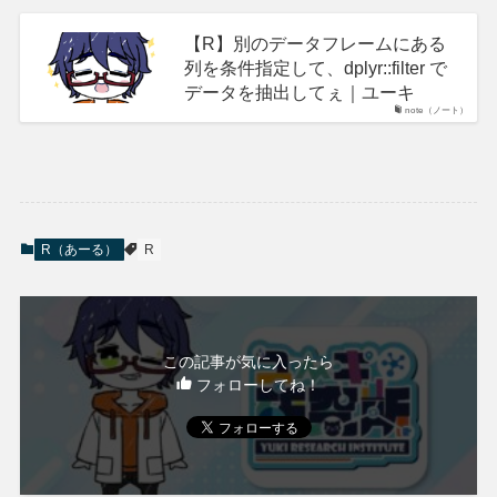
【R】別のデータフレームにある
列を条件指定して、dplyr::filter で
データを抽出してぇ｜ユーキ
note（ノート）
R（あーる）
R
この記事が気に入ったら
フォローしてね！