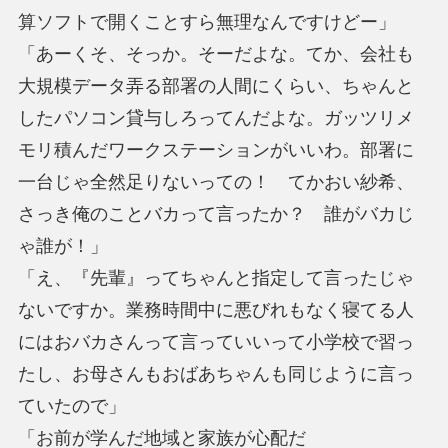
算ソフトで開くことすら無理なんですけどー」
「あーくそ、そっか。そーだよな。てか、会社も
大規模データ弄る部署の人間にくらい、ちゃんと
したパソコン貸与しろってんだよな。ガッツリメ
モリ積んだワークステーションがいいわ。部署に
一台じゃ全然足りないっての！ てかおい紗希、
さっき俺のことバカって言ったか？ 誰がバカじ
ゃ誰が！」
「え、『先輩』ってちゃんと指定して言ったじゃ
ないですか。業務時間中に悪びれもなく寝てる人
にはおバカさんって言っていいって小学校で習っ
たし、お母さんもおばあちゃんも同じように言っ
ていたので」
「お前が学んだ地域と家族が心配だ